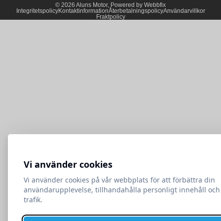
© 2026
Aluns Motor
,
Powered by Webbfix
Integritetspolicy
Kontaktinformation
Återbetalningspolicy
Användarvillkor
Fraktpolicy
Vi använder cookies
Vi använder cookies på vår webbplats för att förbättra din
användarupplevelse, tillhandahålla personligt innehåll och
trafik.