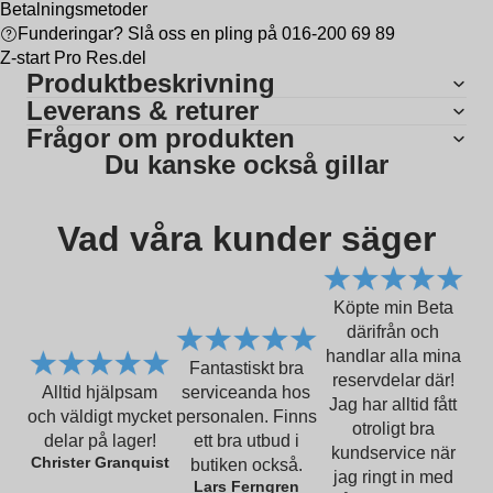
Betalningsmetoder
Funderingar? Slå oss en pling på 016-200 69 89
Z-start Pro Res.del
Produktbeskrivning
Leverans & returer
Frågor om produkten
Du kanske också gillar
Vad våra kunder säger
Köpte min Beta
därifrån och
handlar alla mina
Fantastiskt bra
reservdelar där!
Alltid hjälpsam
serviceanda hos
Jag har alltid fått
och väldigt mycket
personalen. Finns
otroligt bra
delar på lager!
ett bra utbud i
kundservice när
Christer Granquist
butiken också.
jag ringt in med
Lars Ferngren