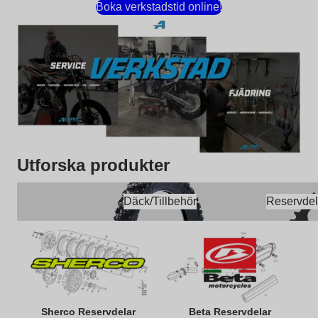
Boka verkstadstid online!
Utforska produkter
Däck/Tillbehör
Reservdelar MX/Endu
Däck/Tillbehör
Reservdel
Sherco Reservdelar
Beta Reservdelar
Sherco Reservdelar
Beta Reservdelar