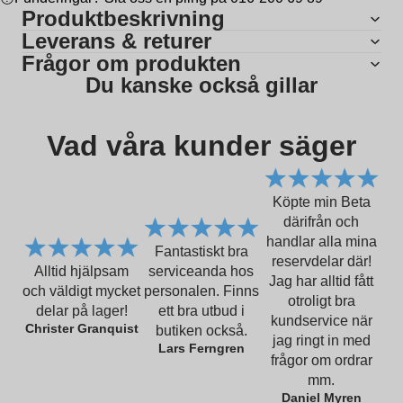
Produktbeskrivning
Leverans & returer
Frågor om produkten
Du kanske också gillar
Vad våra kunder säger
Köpte min Beta
därifrån och
handlar alla mina
Fantastiskt bra
reservdelar där!
Alltid hjälpsam
serviceanda hos
Jag har alltid fått
och väldigt mycket
personalen. Finns
otroligt bra
delar på lager!
ett bra utbud i
kundservice när
Christer Granquist
butiken också.
jag ringt in med
Lars Ferngren
frågor om ordrar
mm.
Daniel Myren