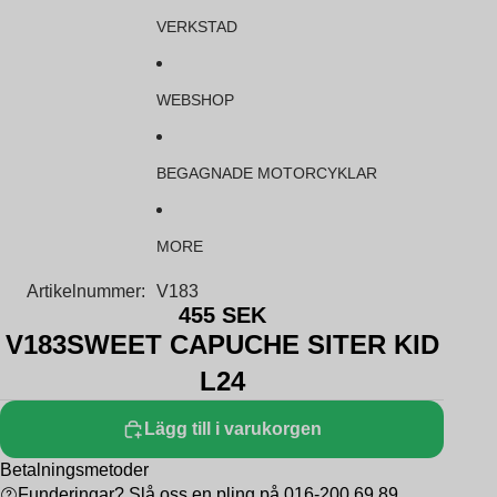
VERKSTAD
WEBSHOP
BEGAGNADE MOTORCYKLAR
MORE
Artikelnummer:
V183
455 SEK
V183SWEET CAPUCHE SITER KID
L24
Lägg till i varukorgen
Betalningsmetoder
Funderingar? Slå oss en pling på 016-200 69 89