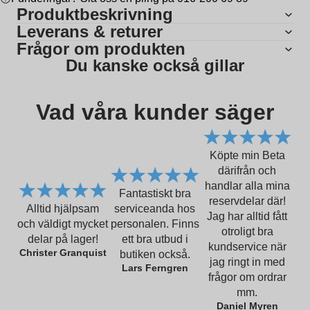
Produktbeskrivning
Leverans & returer
Frågor om produkten
Du kanske också gillar
Vad våra kunder säger
Köpte min Beta
därifrån och
handlar alla mina
Fantastiskt bra
reservdelar där!
Alltid hjälpsam
serviceanda hos
Jag har alltid fått
och väldigt mycket
personalen. Finns
otroligt bra
delar på lager!
ett bra utbud i
kundservice när
Christer Granquist
butiken också.
jag ringt in med
Lars Ferngren
frågor om ordrar
mm.
Daniel Myren