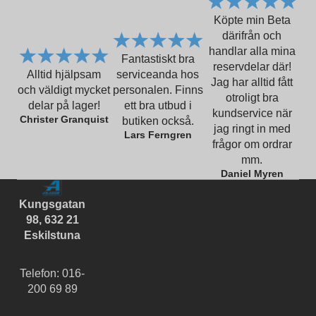
Köpte min Beta
därifrån och
handlar alla mina
Fantastiskt bra
reservdelar där!
Alltid hjälpsam
serviceanda hos
Jag har alltid fått
och väldigt mycket
personalen. Finns
otroligt bra
delar på lager!
ett bra utbud i
kundservice när
Christer Granquist
butiken också.
jag ringt in med
Lars Ferngren
frågor om ordrar
mm.
Daniel Myren
Kungsgatan
98, 632 21
Eskilstuna
Telefon: 016-
200 69 89