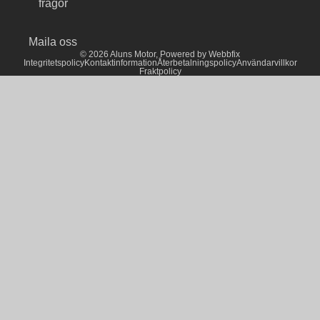
frågor
Maila oss
© 2026
Aluns Motor
,
Powered by Webbfix
Integritetspolicy
Kontaktinformation
Återbetalningspolicy
Användarvillkor
Fraktpolicy