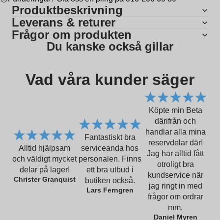
Produktbeskrivning
Leverans & returer
Frågor om produkten
Du kanske också gillar
Vad våra kunder säger
Köpte min Beta
därifrån och
handlar alla mina
Fantastiskt bra
reservdelar där!
Alltid hjälpsam
serviceanda hos
Jag har alltid fått
och väldigt mycket
personalen. Finns
otroligt bra
delar på lager!
ett bra utbud i
kundservice när
Christer Granquist
butiken också.
jag ringt in med
Lars Ferngren
frågor om ordrar
mm.
Daniel Myren