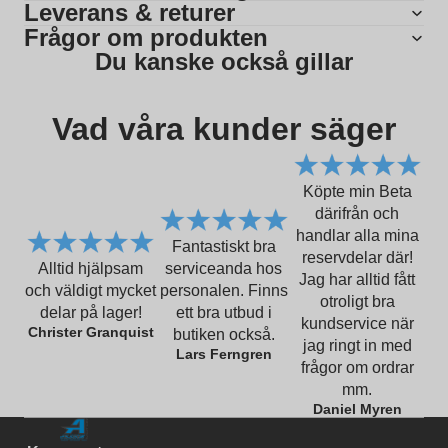
Leverans & returer
Frågor om produkten
Du kanske också gillar
Vad våra kunder säger
Köpte min Beta
därifrån och
handlar alla mina
Fantastiskt bra
reservdelar där!
Alltid hjälpsam
serviceanda hos
Jag har alltid fått
och väldigt mycket
personalen. Finns
otroligt bra
delar på lager!
ett bra utbud i
kundservice när
Christer Granquist
butiken också.
jag ringt in med
Lars Ferngren
frågor om ordrar
mm.
Daniel Myren